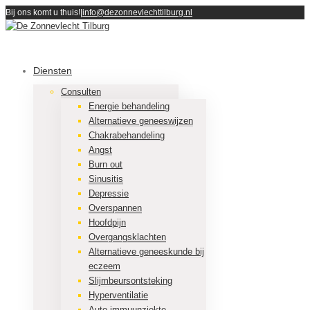
Bij ons komt u thuis!
|
info@dezonnevlechttilburg.nl
Diensten
Consulten
Energie behandeling
Alternatieve geneeswijzen
Chakrabehandeling
Angst
Burn out
Sinusitis
Depressie
Overspannen
Hoofdpijn
Overgangsklachten
Alternatieve geneeskunde bij
eczeem
Slijmbeursontsteking
Hyperventilatie
Auto immuunziekte