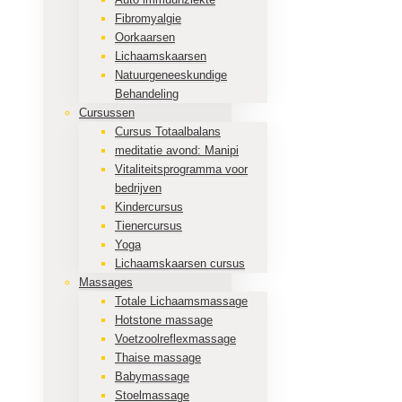
Fibromyalgie
Oorkaarsen
Lichaamskaarsen
Natuurgeneeskundige
Behandeling
Cursussen
Cursus Totaalbalans
meditatie avond: Manipi
Vitaliteitsprogramma voor
bedrijven
Kindercursus
Tienercursus
Yoga
Lichaamskaarsen cursus
Massages
Totale Lichaamsmassage
Hotstone massage
Voetzoolreflexmassage
Thaise massage
Babymassage
Stoelmassage