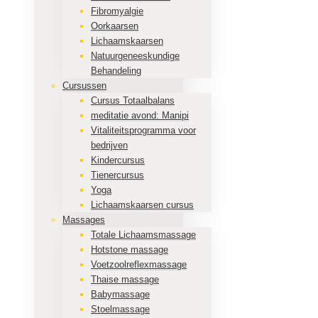
Fibromyalgie
Oorkaarsen
Lichaamskaarsen
Natuurgeneeskundige
Behandeling
Cursussen
Cursus Totaalbalans
meditatie avond: Manipi
Vitaliteitsprogramma voor
bedrijven
Kindercursus
Tienercursus
Yoga
Lichaamskaarsen cursus
Massages
Totale Lichaamsmassage
Hotstone massage
Voetzoolreflexmassage
Thaise massage
Babymassage
Stoelmassage