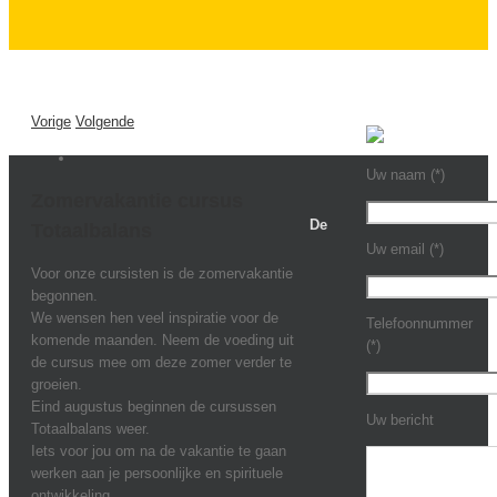
Vorige
Volgende
Uw naam (*)
Zomervakantie cursus
De
Totaalbalans
Uw email (*)
Voor onze cursisten is de zomervakantie
begonnen.
We wensen hen veel inspiratie voor de
Telefoonnummer
komende maanden. Neem de voeding uit
(*)
de cursus mee om deze zomer verder te
groeien.
Eind augustus beginnen de cursussen
Uw bericht
Totaalbalans weer.
Iets voor jou om na de vakantie te gaan
werken aan je persoonlijke en spirituele
ontwikkeling.