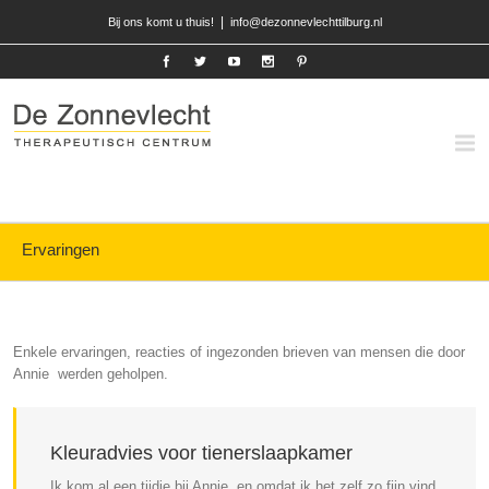
|
Bij ons komt u thuis!
info@dezonnevlechttilburg.nl
Ervaringen
Enkele ervaringen, reacties of ingezonden brieven van mensen die door
Annie werden geholpen.
Kleuradvies voor tienerslaapkamer
Ik kom al een tijdje bij Annie, en omdat ik het zelf zo fijn vind