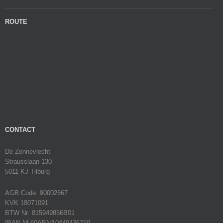
ROUTE
CONTACT
De Zonnevlecht
Strausslaan 130
5011 KJ Tilburg
AGB Code: 90002667
KVK 18071091
BTW Nr: 815949856B01
IBAN NL60ABNA0440436710