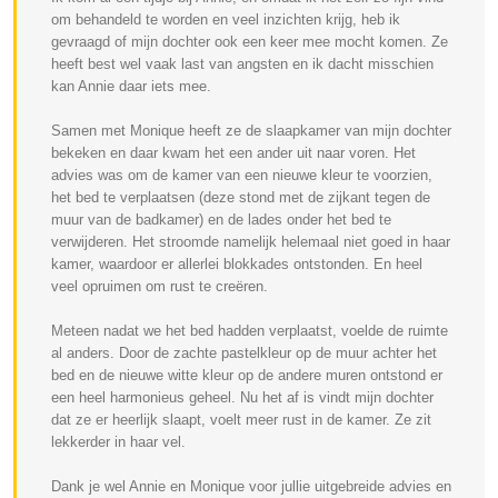
om behandeld te worden en veel inzichten krijg, heb ik
gevraagd of mijn dochter ook een keer mee mocht komen. Ze
heeft best wel vaak last van angsten en ik dacht misschien
kan Annie daar iets mee.
Samen met Monique heeft ze de slaapkamer van mijn dochter
bekeken en daar kwam het een ander uit naar voren. Het
advies was om de kamer van een nieuwe kleur te voorzien,
het bed te verplaatsen (deze stond met de zijkant tegen de
muur van de badkamer) en de lades onder het bed te
verwijderen. Het stroomde namelijk helemaal niet goed in haar
kamer, waardoor er allerlei blokkades ontstonden. En heel
veel opruimen om rust te creëren.
Meteen nadat we het bed hadden verplaatst, voelde de ruimte
al anders. Door de zachte pastelkleur op de muur achter het
bed en de nieuwe witte kleur op de andere muren ontstond er
een heel harmonieus geheel. Nu het af is vindt mijn dochter
dat ze er heerlijk slaapt, voelt meer rust in de kamer. Ze zit
lekkerder in haar vel.
Dank je wel Annie en Monique voor jullie uitgebreide advies en