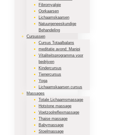
Fibromyalgie
Oorkaarsen
Lichaamskaarsen
Natuurgeneeskundige
Behandeling
Cursussen
Cursus Totaalbalans
meditatie avond: Manipi
Vitaliteitsprogramma voor
bedrijven
Kindercursus
Tienercursus
Yoga
Lichaamskaarsen cursus
Massages
Totale Lichaamsmassage
Hotstone massage
Voetzoolreflexmassage
Thaise massage
Babymassage
Stoelmassage