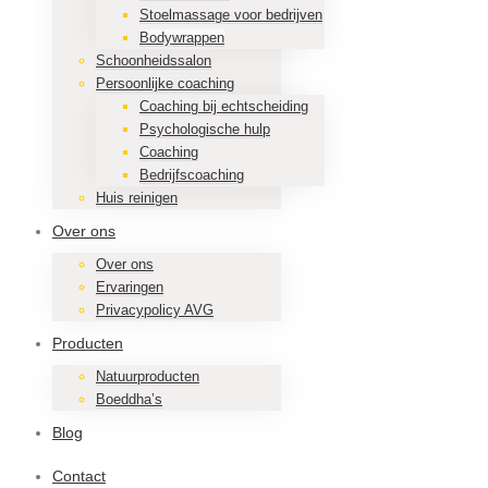
Stoelmassage voor bedrijven
Bodywrappen
Schoonheidssalon
Persoonlijke coaching
Coaching bij echtscheiding
Psychologische hulp
Coaching
Bedrijfscoaching
Huis reinigen
Over ons
Over ons
Ervaringen
Privacypolicy AVG
Producten
Natuurproducten
Boeddha’s
Blog
Contact