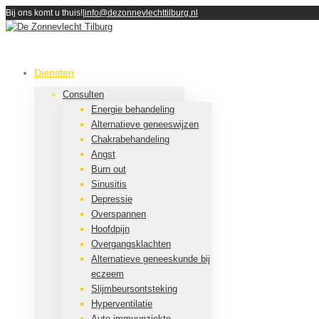
Bij ons komt u thuis!
|
info@dezonnevlechttilburg.nl
Diensten
Consulten
Energie behandeling
Alternatieve geneeswijzen
Chakrabehandeling
Angst
Burn out
Sinusitis
Depressie
Overspannen
Hoofdpijn
Overgangsklachten
Alternatieve geneeskunde bij
eczeem
Slijmbeursontsteking
Hyperventilatie
Auto immuunziekte