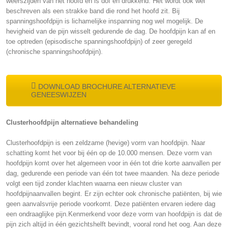
weerszijden van het hoofd en is dof en drukkend. Het wordt ook wel
beschreven als een strakke band die rond het hoofd zit. Bij
spanningshoofdpijn is lichamelijke inspanning nog wel mogelijk. De
hevigheid van de pijn wisselt gedurende de dag. De hoofdpijn kan af en
toe optreden (episodische spanningshoofdpijn) of zeer geregeld
(chronische spanningshoofdpijn).
DOWNLOAD BROCHURE ALTERNATIEVE
GENEESWIJZEN
Clusterhoofdpijn alternatieve behandeling
Clusterhoofdpijn is een zeldzame (hevige) vorm van hoofdpijn. Naar
schatting komt het voor bij één op de 10.000 mensen. Deze vorm van
hoofdpijn komt over het algemeen voor in één tot drie korte aanvallen per
dag, gedurende een periode van één tot twee maanden. Na deze periode
volgt een tijd zonder klachten waarna een nieuw cluster van
hoofdpijnaanvallen begint. Er zijn echter ook chronische patiënten, bij wie
geen aanvalsvrije periode voorkomt. Deze patiënten ervaren iedere dag
een ondraaglijke pijn.Kenmerkend voor deze vorm van hoofdpijn is dat de
pijn zich altijd in één gezichtshelft bevindt, vooral rond het oog. Aan deze