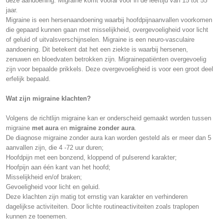
deze aandoening. Migraine komt vooral voor in de leeftijd van 15 tot 55
jaar.
Migraine is een hersenaandoening waarbij hoofdpijnaanvallen voorkomen
die gepaard kunnen gaan met misselijkheid, overgevoeligheid voor licht
of geluid of uitvalsverschijnselen. Migraine is een neuro-vasculaire
aandoening. Dit betekent dat het een ziekte is waarbij hersenen,
zenuwen en bloedvaten betrokken zijn. Migrainepatiënten overgevoelig
zijn voor bepaalde prikkels. Deze overgevoeligheid is voor een groot deel
erfelijk bepaald.
Wat zijn migraine klachten?
Volgens de richtlijn migraine kan er onderscheid gemaakt worden tussen
migraine
met aura
en
migraine zonder aura
.
De diagnose migraine zonder aura kan worden gesteld als er meer dan 5
aanvallen zijn, die 4 -72 uur duren;
Hoofdpijn met een bonzend, kloppend of pulserend karakter;
Hoofpijn aan één kant van het hoofd;
Misselijkheid en/of braken;
Gevoeligheid voor licht en geluid.
Deze klachten zijn matig tot ernstig van karakter en verhinderen
dagelijkse activiteiten. Door lichte routineactiviteiten zoals traplopen
kunnen ze toenemen.