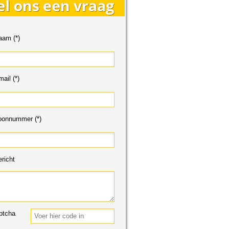
aam (*)
ail (*)
oonnummer (*)
richt