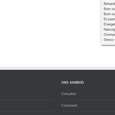
Behande
Burn ou
Burn ou
Eczeem
Energet
Natuur
Overspa
Stress 
ONS AANBOD
Consulten
Cursussen