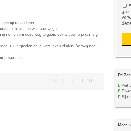
Geli
W
dit
gaat
veld
verw
.
leeg
deze
nteren op de anderen.
te
 erachter te komen wat jouw weg is.
laten
ing nemen om deze weg te gaan, ook al voel je je dan erg
gaan, zul je groeien en je ware leven vinden. De weg naar
r je ware zelf.
De Zonn
Vertro
Erken
Bij on
Meer in