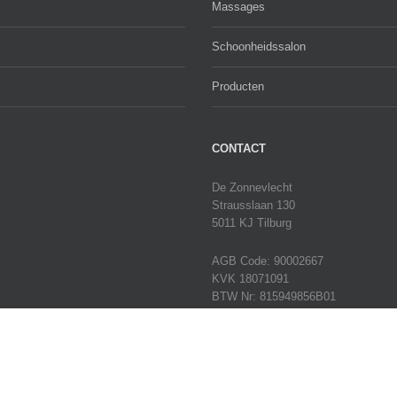
Massages
Schoonheidssalon
Producten
CONTACT
De Zonnevlecht
Strausslaan 130
5011 KJ Tilburg
AGB Code: 90002667
KVK 18071091
BTW Nr: 815949856B01
IBAN NL60ABNA0440436710
Tel:
013 – 45 62 191
E-mail:
info@dezonnevlechttilburg.n