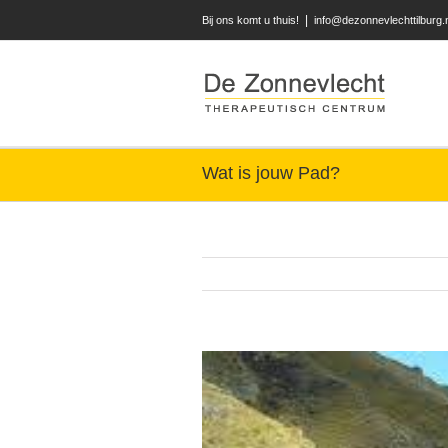
|
Bij ons komt u thuis!
info@dezonnevlechttilburg.
Wat is jouw Pad?