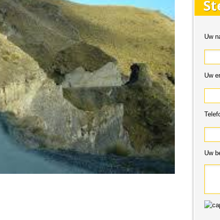
Uw n
Uw em
Telef
Uw be