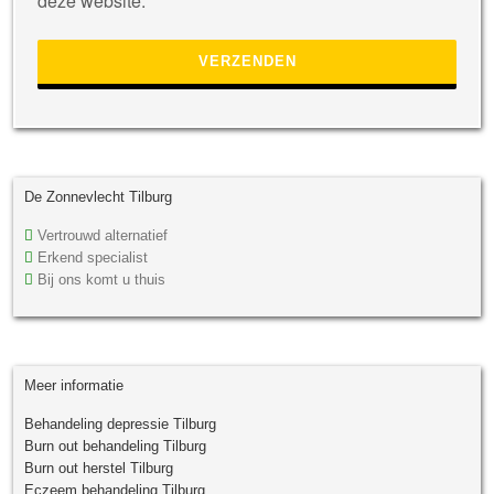
deze website.
leeg
te
laten.
De Zonnevlecht Tilburg
Vertrouwd alternatief
Erkend specialist
Bij ons komt u thuis
Meer informatie
Behandeling depressie Tilburg
Burn out behandeling Tilburg
Burn out herstel Tilburg
Eczeem behandeling Tilburg