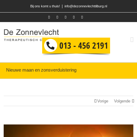
|
Bij ons komt u thuis!
info@dezonnevlechttilburg.nl
Nieuwe maan en zonsverduistering
Vorige
Volgende