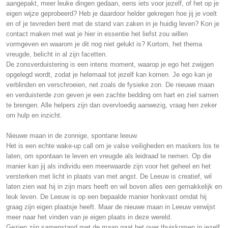
aangepakt, meer leuke dingen gedaan, eens iets voor jezelf, of het op je
eigen wijze geprobeerd? Heb je daardoor helder gekregen hoe jij je voelt
en of je tevreden bent met de stand van zaken in je huidig leven? Kon je
contact maken met wat je hier in essentie het liefst zou willen
vormgeven en waarom je dit nog niet gelukt is? Kortom, het thema
vreugde, belicht in al zijn facetten.
De zonsverduistering is een intens moment, waarop je ego het zwijgen
opgelegd wordt, zodat je helemaal tot jezelf kan komen. Je ego kan je
verblinden en verschroeien, net zoals de fysieke zon. De nieuwe maan
en verduisterde zon geven je een zachte bedding om hart en ziel samen
te brengen. Alle helpers zijn dan overvloedig aanwezig, vraag hen zeker
om hulp en inzicht.
Nieuwe maan in de zonnige, spontane leeuw
Het is een echte wake-up call om je valse veiligheden en maskers los te
laten, om spontaan te leven en vreugde als leidraad te nemen. Op die
manier kan jij als individu een meerwaarde zijn voor het geheel en het
versterken met licht in plaats van met angst. De Leeuw is creatief, wil
laten zien wat hij in zijn mars heeft en wil boven alles een gemakkelijk en
leuk leven. De Leeuw is op een bepaalde manier honkvast omdat hij
graag zijn eigen plaatsje heeft. Maar de nieuwe maan in Leeuw verwijst
meer naar het vinden van je eigen plaats in deze wereld.
Gezien zijn samenstand met de maan gaat het over thuiskomen in jezelf,