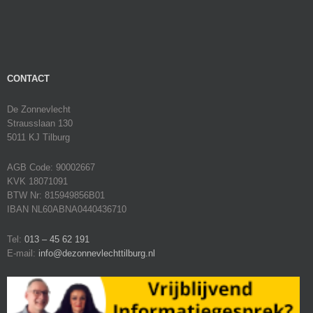
CONTACT
De Zonnevlecht
Strausslaan 130
5011 KJ Tilburg
AGB Code: 90002667
KVK 18071091
BTW Nr: 815949856B01
IBAN NL60ABNA0440436710
Tel:
013 – 45 62 191
E-mail:
info@dezonnevlechttilburg.nl