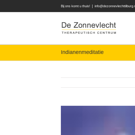
|
Bij ons komt u thuis!
info@dezonnevlechttilburg.
Indianenmeditatie