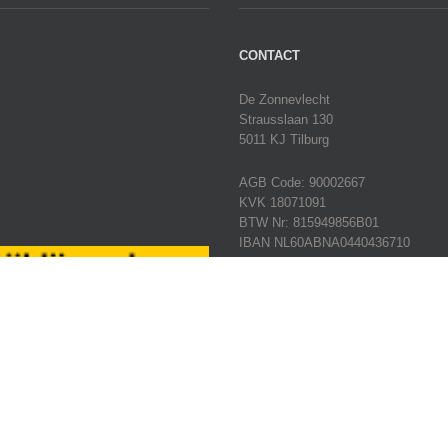
CONTACT
De Zonnevlecht
Strausslaan 130
5011 KJ Tilburg
AGB Code: 90002667
KVK 18071091
BTW Nr: 815949856B01
IBAN NL60ABNA0440436710
Tel:
013 – 45 62 191
E-mail:
info@dezonnevlechttilburg.n