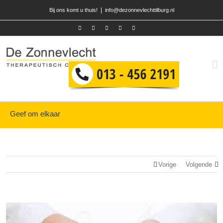
|
Bij ons komt u thuis!
info@dezonnevlechttilburg.nl
Geef om elkaar
Vorige
Volgende