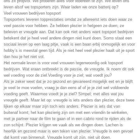
ons zit propvol. We proberen alles voor iedereen te zijn. We leven ons
leven alsof we topsporters zijn. Waar laden we onze batterij op?
Veel vrouwen bedrijven topsport
Topsporters leveren topprestaties omdat ze allereerst iets doen waar ze
veel passie voor hebben. Ze hebben plezier in hetgeen ze doen; ze
beleven er vreugde aan. Dat kan ook niet anders want topsport bedrijven
betekent dat je heel veel andere dingen niet kunt doen. Soms staat een
sociaal leven op een laag pitje, vaak is een baan erbij onmogelijk en voor
hobby’s is meestal geen tijd. Als je niet heel veel plezier haalt uit je sport
dan hou je het niet vol.
Het normale leven is voor veel vrouwen tegenwoordig ook topsport
bedrijven. Wat eraan ontbreekt is de passie, de vreugde. Ik noem dit ook
wel voeding voor de ziel.Voeding voor je ziel; wat voedt jou?
Als je zeker weet dat je zo gezond en gevarieerd mogelijk eet en je blijft
je veel te moe voelen, vraag je dan eens af of je je ziel wel voldoende
voeding geeft. Waarmee voedt je je ziel? Simpel; met alles wat jou
vreugde geeft. Maar let op: vreugde is iets anders dan plezier, deze twee
lijken op elkaar maar zijn toch iets anders. Plezier is iets dat van
buitenaf komt; het kan plezierig zijn om met een vriendin te winkelen,
met je partner naar de film te gaan of in een cabrio rond te rijden als de
zon schijnt. Plezier krijgen we vaak als we dingen doen. Lachen is
heerlijk en gezond maar is een teken van plezier. Vreugde is een gevoel
dat komt van binnenuit. Vreugde komt uit zijn, niet uit doen.