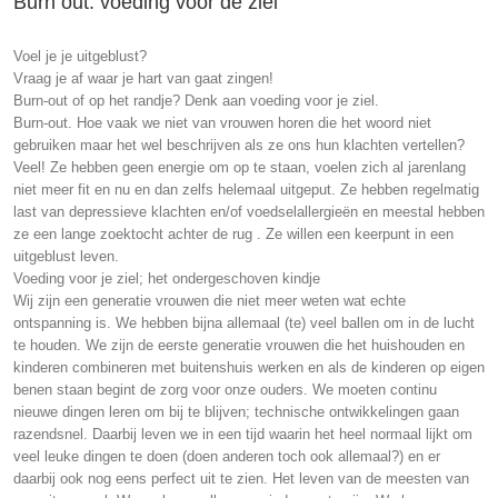
Burn out: voeding voor de ziel
Voel je je uitgeblust?
Vraag je af waar je hart van gaat zingen!
Burn-out of op het randje? Denk aan voeding voor je ziel.
Burn-out. Hoe vaak we niet van vrouwen horen die het woord niet
gebruiken maar het wel beschrijven als ze ons hun klachten vertellen?
Veel! Ze hebben geen energie om op te staan, voelen zich al jarenlang
niet meer fit en nu en dan zelfs helemaal uitgeput. Ze hebben regelmatig
last van depressieve klachten en/of voedselallergieën en meestal hebben
ze een lange zoektocht achter de rug . Ze willen een keerpunt in een
uitgeblust leven.
Voeding voor je ziel; het ondergeschoven kindje
Wij zijn een generatie vrouwen die niet meer weten wat echte
ontspanning is. We hebben bijna allemaal (te) veel ballen om in de lucht
te houden. We zijn de eerste generatie vrouwen die het huishouden en
kinderen combineren met buitenshuis werken en als de kinderen op eigen
benen staan begint de zorg voor onze ouders. We moeten continu
nieuwe dingen leren om bij te blijven; technische ontwikkelingen gaan
razendsnel. Daarbij leven we in een tijd waarin het heel normaal lijkt om
veel leuke dingen te doen (doen anderen toch ook allemaal?) en er
daarbij ook nog eens perfect uit te zien. Het leven van de meesten van