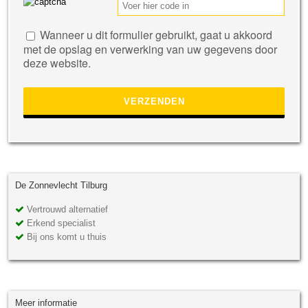
Gelieve
Wanneer u dit formulier gebruikt, gaat u akkoord
dit
met de opslag en verwerking van uw gegevens door
veld
deze website.
leeg
te
laten.
De Zonnevlecht Tilburg
Vertrouwd alternatief
Erkend specialist
Bij ons komt u thuis
Meer informatie