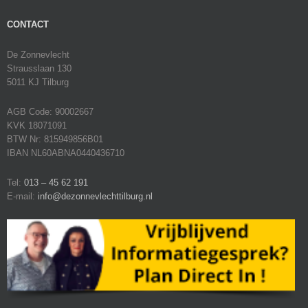
CONTACT
De Zonnevlecht
Strausslaan 130
5011 KJ Tilburg
AGB Code: 90002667
KVK 18071091
BTW Nr: 815949856B01
IBAN NL60ABNA0440436710
Tel:
013 – 45 62 191
E-mail:
info@dezonnevlechttilburg.nl