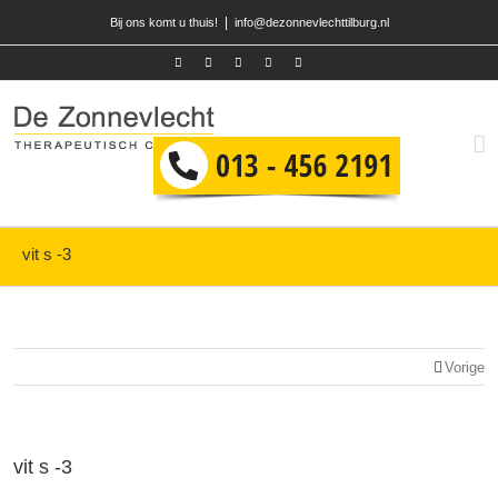
|
Bij ons komt u thuis!
info@dezonnevlechttilburg.nl
vit s -3
Vorige
vit s -3