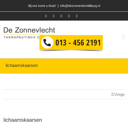
|
Bij ons komt u thuis!
info@dezonnevlechttilburg.nl
lichaamskaarsen
Vorige
lichaamskaarsen