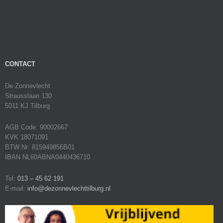
CONTACT
De Zonnevlecht
Strausslaan 130
5011 KJ Tilburg
AGB Code: 90002667
KVK 18071091
BTW Nr: 815949856B01
IBAN NL60ABNA0440436710
Tel:
013 – 45 62 191
E-mail:
info@dezonnevlechttilburg.nl