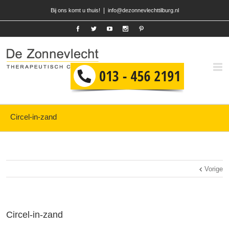
|
Bij ons komt u thuis!
info@dezonnevlechttilburg.nl
Circel-in-zand
Vorige
Circel-in-zand