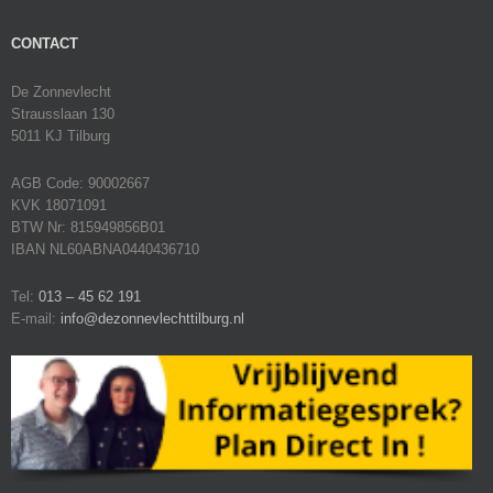
CONTACT
De Zonnevlecht
Strausslaan 130
5011 KJ Tilburg
AGB Code: 90002667
KVK 18071091
BTW Nr: 815949856B01
IBAN NL60ABNA0440436710
Tel:
013 – 45 62 191
E-mail:
info@dezonnevlechttilburg.nl