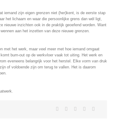
at iemand zijn eigen grenzen niet (her)kent, is de eerste stap
aar het lichaam en waar die persoonlijke grens dan wél ligt,
e nieuwe inzichten ook in de praktijk geoefend worden. Want
te wennen aan het inzetten van deze nieuwe grenzen.
ken met het werk, maar veel meer met hoe iemand omgaat
 komt burn-out op de werkvloer vaak tot uiting. Het werk en
rom eveneens belangrijk voor het herstel. Elke vorm van druk
ijn of voldoende zijn om terug te vallen. Het is daarom
pen.
aatwerk.