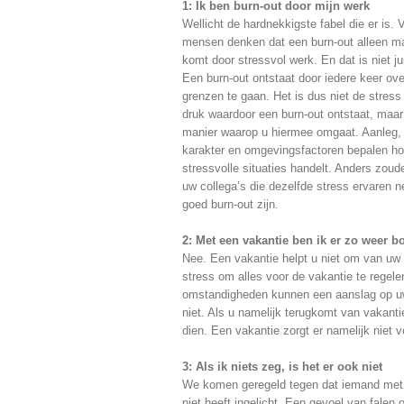
1: Ik be
n burn-out door mijn werk
Wellicht de hardnekkigste fabel die er is. 
mensen denken dat een burn-out alleen m
komt door stressvol werk. En dat is niet ju
Een burn-out ontstaat door iedere keer ov
grenzen te gaan. Het is dus niet de stress
druk waardoor een burn-out ontstaat, maar
manier waarop u hiermee omgaat. Aanleg,
karakter en omgevingsfactoren bepalen ho
stressvolle situaties handelt. Anders zoud
uw collega’s die dezelfde stress ervaren n
goed burn-out zijn.
2: Met een vakantie ben ik er zo weer 
Nee. Een vakantie helpt u niet om van uw 
stress om alles voor de vakantie te regel
omstandigheden kunnen een aanslag op uw 
niet. Als u namelijk terugkomt van vakanti
dien. Een vakantie zorgt er namelijk niet 
3: Als ik niets zeg, is het er ook niet
We komen geregeld tegen dat iemand met 
niet heeft ingelicht. Een gevoel van falen