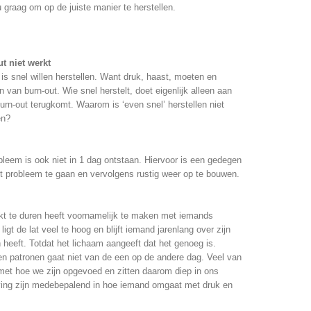
u graag om op de juiste manier te herstellen.
t niet werkt
t is snel willen herstellen. Want druk, haast, moeten en
n van burn-out. Wie snel herstelt, doet eigenlijk alleen aan
urn-out terugkomt. Waarom is ‘even snel’ herstellen niet
en?
obleem is ook niet in 1 dag ontstaan. Hiervoor is een gedegen
t probleem te gaan en vervolgens rustig weer op te bouwen.
ijkt te duren heeft voornamelijk te maken met iemands
igt de lat veel te hoog en blijft iemand jarenlang over zijn
in heeft. Totdat het lichaam aangeeft dat het genoeg is.
en patronen gaat niet van de een op de andere dag. Veel van
met hoe we zijn opgevoed en zitten daarom diep in ons
ing zijn medebepalend in hoe iemand omgaat met druk en