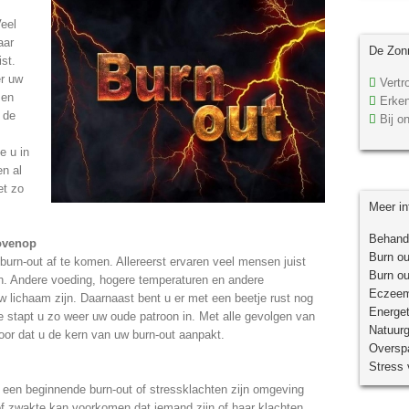
Veel
aar
De Zonn
ist.
er uw
Vertro
 en
Erken
 de
Bij on
e u in
en al
et zo
Meer in
Behande
bovenop
Burn ou
burn-out af te komen. Allereerst ervaren veel mensen juist
Burn ou
en. Andere voeding, hogere temperaturen en andere
Eczeem
lichaam zijn. Daarnaast bent u er met een beetje rust nog
Energet
e stapt u zo weer uw oude patroon in. Met alle gevolgen van
Natuur
voor dat u de kern van uw burn-out aanpakt.
Overspa
Stress 
een beginnende burn-out of stressklachten zijn omgeving
 of zwakte kan voorkomen dat iemand zijn of haar klachten