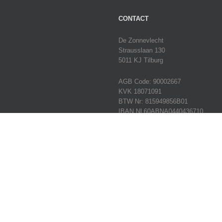
CONTACT
De Zonnevlecht
Strausslaan 130
5011 KJ Tilburg
AGB Code: 90002667
KVK 18071091
BTW Nr: 815949856B01
IBAN NL60ABNA0440436710
Tel:
013 – 45 62 191
E-mail:
info@dezonnevlechttilburg.n
© 2019 De Zonnevlecht Tilburg |
Sitemap