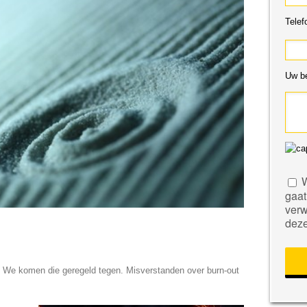
Telef
Uw be
Geli
W
dit
gaat
veld
verw
leeg
deze
te
laten
. We komen die geregeld tegen. Misverstanden over burn-out