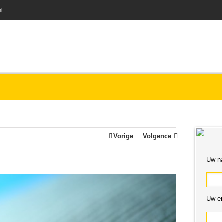
nl
Vorige
Volgende
Uw n
Uw em