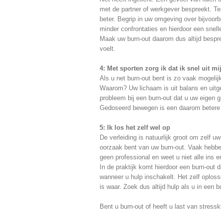
met de partner of werkgever bespreekt. Ter
beter. Begrip in uw omgeving over bijvoor
minder confrontaties en hierdoor een snelle
Maak uw burn-out daarom dus altijd bespre
voelt.
4: Met sporten zorg ik dat ik snel uit m
Als u net burn-out bent is zo vaak mogelij
Waarom? Uw lichaam is uit balans en uitgep
probleem bij een burn-out dat u uw eigen g
Gedoseerd bewegen is een daarom betere 
5: Ik los het zelf wel op
De verleiding is natuurlijk groot om zelf uw
oorzaak bent van uw burn-out. Vaak hebben
geen professional en weet u niet alle ins 
In de praktijk komt hierdoor een burn-out
wanneer u hulp inschakelt. Het zelf oplos
is waar. Zoek dus altijd hulp als u in een bu
Bent u burn-out of heeft u last van stress