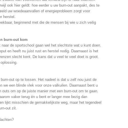
wijl ook hier geldt: hoe eerder u uw burn-out aanpakt, des te
beeld uw woedeaanvallen of energieprobleem zorgt voor
r herstel.
ekbaar, beginnend met die de mensen bij wie u zich veilig
ijn burn-out kom
k naar de sportschool gaan wel het slechtste wat u kunt doen.
ut en heeft nu juist rust en herstel nodig. Daarnaast is het
renzen slecht kent. De kans dat u veel te veel doet is groot.
oplossing.
 burn-out op te lossen. Het nadeel is dat u zelf nou juist de
 we een blinde vlek voor onze valkuilen. Daarnaast bent u
en outs om op de juiste manier met een burn-out om te gaan.
 daarom vaker terug én u bent er langer mee bezig dan
sen lijkt misschien de gemakkelijkste weg, maar het tegendeel
rn-out zit.
klachten?