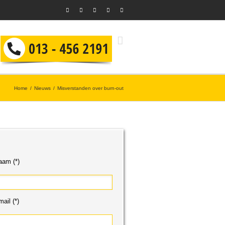
Home
Nieuws
Misverstanden over burn-out
aam (*)
ail (*)