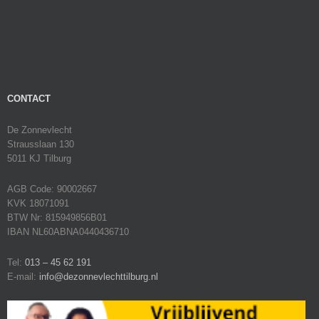
CONTACT
De Zonnevlecht
Strausslaan 130
5011 KJ Tilburg
AGB Code: 90002667
KVK 18071091
BTW Nr: 815949856B01
IBAN NL60ABNA0440436710
Tel:
013 – 45 62 191
E-mail:
info@dezonnevlechttilburg.nl