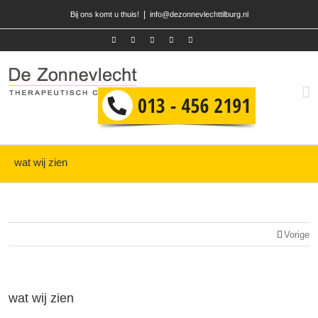
|
Bij ons komt u thuis!
info@dezonnevlechttilburg.nl
wat wij zien
Vorige
wat wij zien