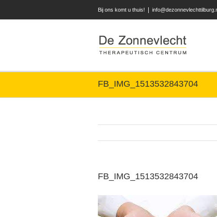
|
Bij ons komt u thuis!
info@dezonnevlechttilburg.
FB_IMG_1513532843704
FB_IMG_1513532843704