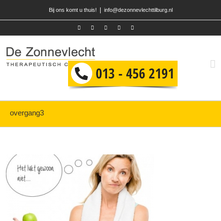
|
Bij ons komt u thuis!
info@dezonnevlechttilburg.nl
overgang3