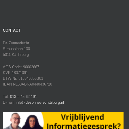
CONTACT
De Zonnevlecht
Strausslaan 130
5011 KJ Tilburg
AGB Code: 90002667
KVK 18071091
BTW Nr: 815949856B01
IBAN NL60ABNA0440436710
Tel:
013 – 45 62 191
E-mail:
info@dezonnevlechttilburg.nl