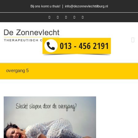
|
Bij ons komt u thuis!
info@dezonnevlechttilburg.nl
overgang 5