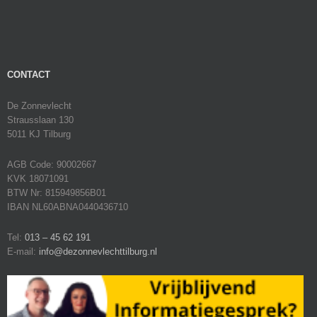
CONTACT
De Zonnevlecht
Strausslaan 130
5011 KJ Tilburg
AGB Code: 90002667
KVK 18071091
BTW Nr: 815949856B01
IBAN NL60ABNA0440436710
Tel:
013 – 45 62 191
E-mail:
info@dezonnevlechttilburg.nl