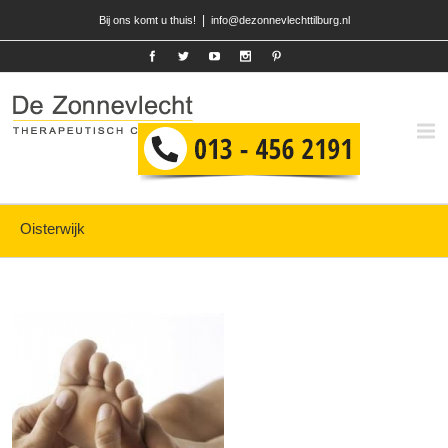
|
Bij ons komt u thuis!
info@dezonnevlechttilburg.nl
Oisterwijk