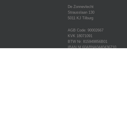
De Zonnevlecht
Strausslaan 130
5011 KJ Tilburg
AGB Code: 90002667
KVK 18071091
BTW Nr: 815949856B01
IBAN NL60ABNA0440436710
Tel:
013 – 45 62 191
E-mail:
info@dezonnevlechttilburg.n
© 2019 De Zonnevlecht Tilburg |
Sitemap