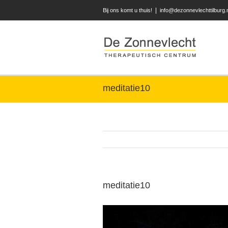
|
Bij ons komt u thuis!
info@dezonnevlechttilburg.
meditatie10
meditatie10