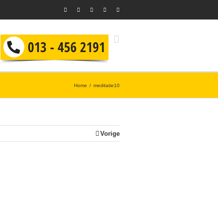
Home
meditatie10
Vorige