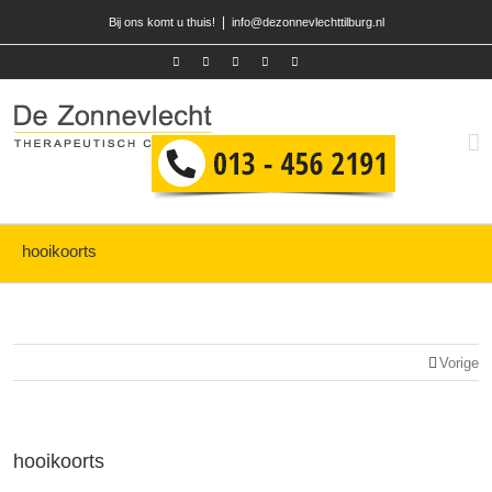
|
Bij ons komt u thuis!
info@dezonnevlechttilburg.nl
hooikoorts
Vorige
hooikoorts