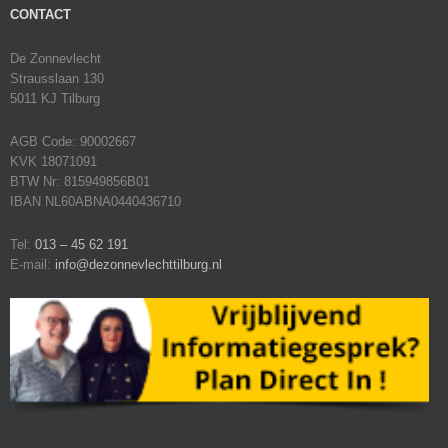
CONTACT
De Zonnevlecht
Strausslaan 130
5011 KJ Tilburg
AGB Code: 90002667
KVK 18071091
BTW Nr: 815949856B01
IBAN NL60ABNA0440436710
Tel:
013 – 45 62 191
E-mail:
info@dezonnevlechttilburg.nl