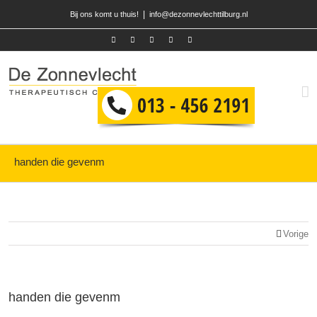
|
Bij ons komt u thuis!
info@dezonnevlechttilburg.nl
handen die gevenm
Vorige
handen die gevenm