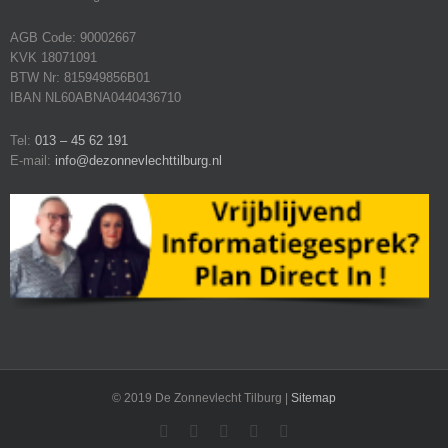
AGB Code: 90002667
KVK 18071091
BTW Nr: 815949856B01
IBAN NL60ABNA0440436710
Tel:
013 – 45 62 191
E-mail:
info@dezonnevlechttilburg.nl
© 2019 De Zonnevlecht Tilburg |
Sitemap