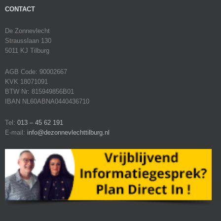
CONTACT
De Zonnevlecht
Strausslaan 130
5011 KJ Tilburg
AGB Code: 90002667
KVK 18071091
BTW Nr: 815949856B01
IBAN NL60ABNA0440436710
Tel:
013 – 45 62 191
E-mail:
info@dezonnevlechttilburg.nl