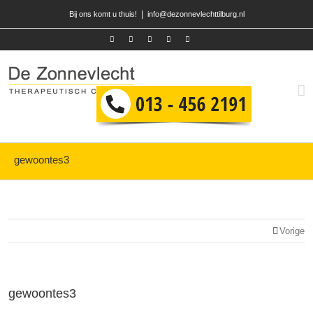
|
Bij ons komt u thuis!
info@dezonnevlechttilburg.nl
gewoontes3
Vorige
gewoontes3