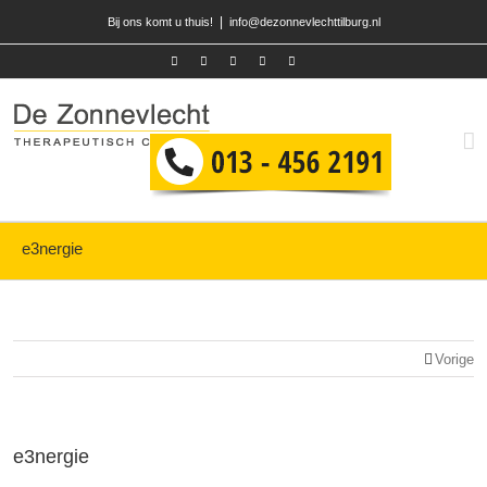
|
Bij ons komt u thuis!
info@dezonnevlechttilburg.nl
e3nergie
Vorige
e3nergie