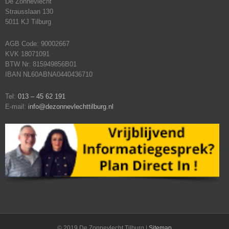
De Zonnevlecht
Strausslaan 130
5011 KJ Tilburg
AGB Code: 90002667
KVK 18071091
BTW Nr: 815949856B01
IBAN NL60ABNA0440436710
Tel:
013 – 45 62 191
E-mail:
info@dezonnevlechttilburg.nl
© 2019 De Zonnevlecht Tilburg |
Sitemap