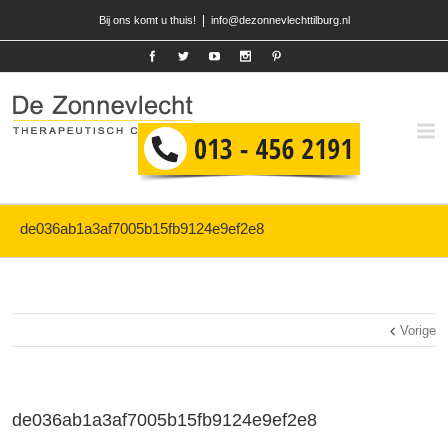
|
Bij ons komt u thuis!
info@dezonnevlechttilburg.nl
de036ab1a3af7005b15fb9124e9ef2e8
Vorige
de036ab1a3af7005b15fb9124e9ef2e8