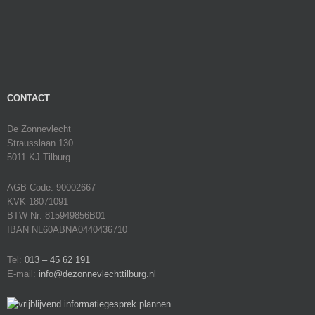
CONTACT
De Zonnevlecht
Strausslaan 130
5011 KJ Tilburg
AGB Code: 90002667
KVK 18071091
BTW Nr: 815949856B01
IBAN NL60ABNA0440436710
Tel:
013 – 45 62 191
E-mail:
info@dezonnevlechttilburg.nl