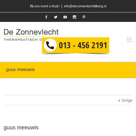
|
Bij ons komt u thuis!
info@dezonnevlechttilburg.nl
guus meeuwis
Vorige
guus meeuwis