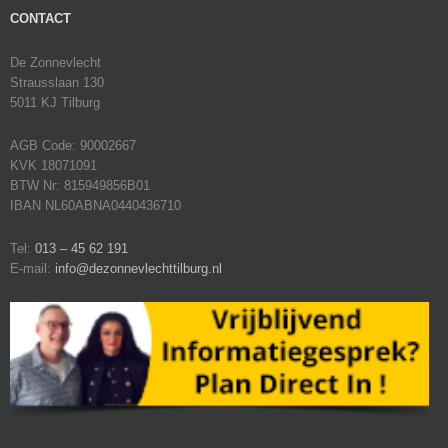
CONTACT
De Zonnevlecht
Strausslaan 130
5011 KJ Tilburg
AGB Code: 90002667
KVK 18071091
BTW Nr: 815949856B01
IBAN NL60ABNA0440436710
Tel:
013 – 45 62 191
E-mail:
info@dezonnevlechttilburg.nl