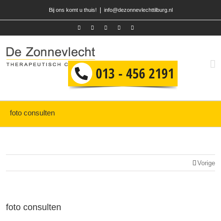
|
Bij ons komt u thuis!
info@dezonnevlechttilburg.nl
foto consulten
Vorige
foto consulten