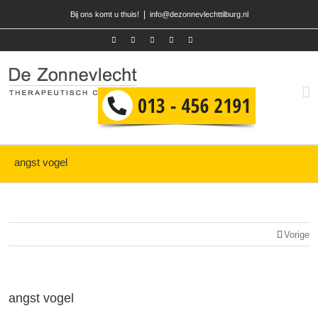
|
Bij ons komt u thuis!
info@dezonnevlechttilburg.nl
angst vogel
Vorige
angst vogel