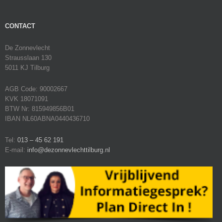
CONTACT
De Zonnevlecht
Strausslaan 130
5011 KJ Tilburg
AGB Code: 90002667
KVK 18071091
BTW Nr: 815949856B01
IBAN NL60ABNA0440436710
Tel:
013 – 45 62 191
E-mail:
info@dezonnevlechttilburg.nl