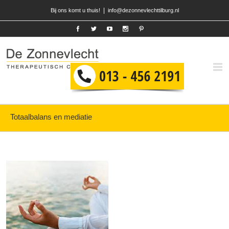
|
Bij ons komt u thuis!
info@dezonnevlechttilburg.nl
Totaalbalans en mediatie