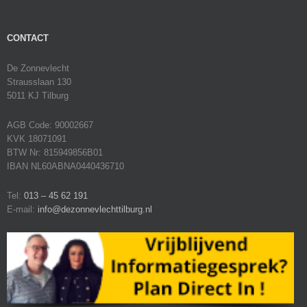
CONTACT
De Zonnevlecht
Strausslaan 130
5011 KJ Tilburg
AGB Code: 90002667
KVK 18071091
BTW Nr: 815949856B01
IBAN NL60ABNA0440436710
Tel:
013 – 45 62 191
E-mail:
info@dezonnevlechttilburg.nl