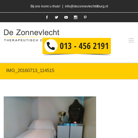
|
Bij ons komt u thuis!
info@dezonnevlechttilburg.nl
IMG_20160713_114515