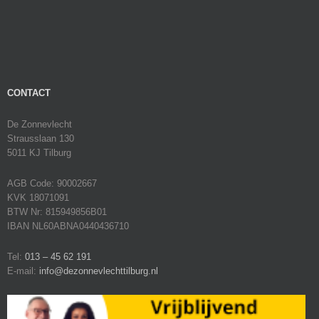
CONTACT
De Zonnevlecht
Strausslaan 130
5011 KJ Tilburg
AGB Code: 90002667
KVK 18071091
BTW Nr: 815949856B01
IBAN NL60ABNA0440436710
Tel:
013 – 45 62 191
E-mail:
info@dezonnevlechttilburg.nl