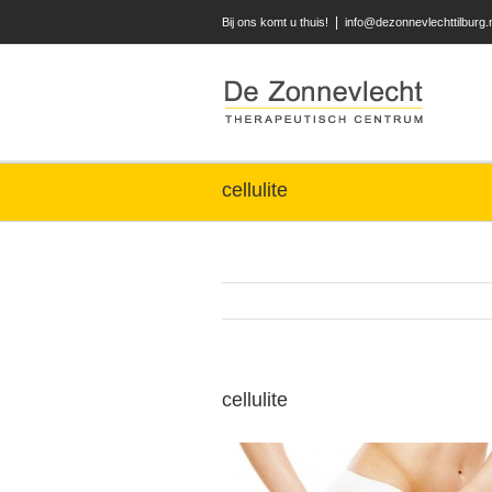
|
Bij ons komt u thuis!
info@dezonnevlechttilburg.
cellulite
cellulite