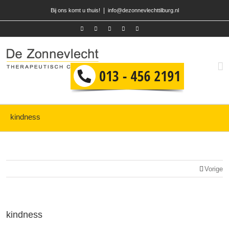
|
Bij ons komt u thuis!
info@dezonnevlechttilburg.nl
kindness
Vorige
kindness