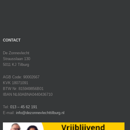
CONTACT
De Zonnevlecht
Strausslaan 130
5011 KJ Tilburg
AGB Code: 90002667
KVK 18071091
BTW Nr: 815949856B01
IBAN NL60ABNA0440436710
Tel:
013 – 45 62 191
E-mail:
info@dezonnevlechttilburg.nl